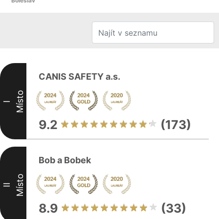
Boleslav
CANIS SAFETY a.s.
Místo
I
9.2
(173)
Bob a Bobek
Místo
II
8.9
(33)