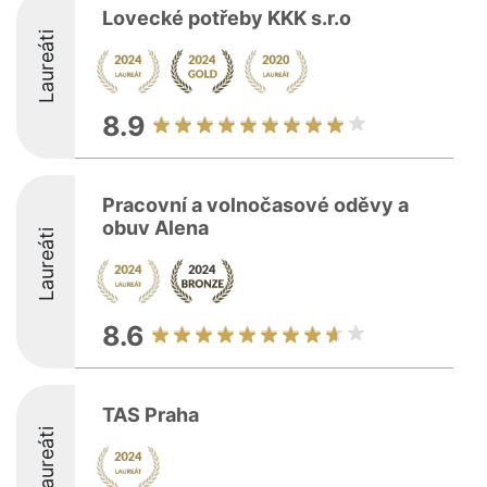
Lovecké potřeby KKK s.r.o
Laureáti
8.9
Pracovní a volnočasové oděvy a
obuv Alena
Laureáti
8.6
TAS Praha
Laureáti