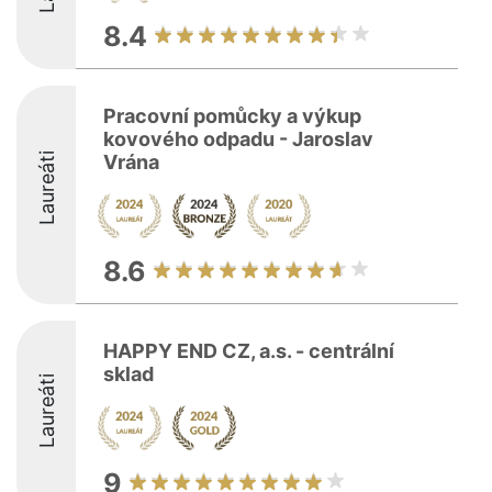
8.4
Pracovní pomůcky a výkup
kovového odpadu - Jaroslav
Laureáti
Vrána
8.6
HAPPY END CZ, a.s. - centrální
sklad
Laureáti
9