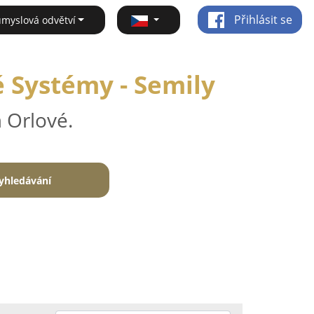
Přihlásit se
ůmyslová odvětví
 Systémy - Semily
 Orlové.
yhledávání