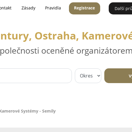
ontakt
Zásady
Pravidla
Registrace
Další pr
ntury, Ostraha, Kamerové
 společnosti oceněné organizátorem
V
 Kamerové Systémy - Semily