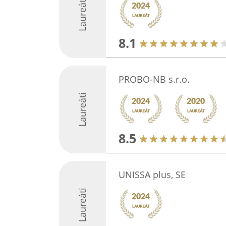
Laureáti
8.1
PROBO-NB s.r.o.
Laureáti
8.5
UNISSA plus, SE
Laureáti