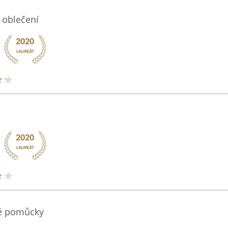
 oblečení
né pomůcky