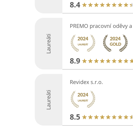
8.4
PREMO pracovní oděvy a
Laureáti
8.9
Revidex s.r.o.
Laureáti
8.5