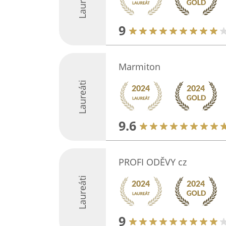
Laureáti
9
Marmiton
Laureáti
9.6
PROFI ODĚVY cz
Laureáti
9