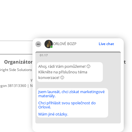
ORLOVÉ BOZP
Live chat
01:17
Organizátor hlasování
Plebiscyt
Kontakt
Ahoj, rádi Vám pomůžeme! 🙂
right Side Solutions sp. z o. o. sp. k.
Vítězové
Kontakt
Klikněte na příslušnou téma
ul. Ruska 22
Seznam
konverzace! 🙂
Wrocław 50-079
všech
egon 381313360 | NIP 8943132676
laureátů
Zásady
Jsem laureát, chci získat marketingové
materiály.
Pravidla
Zásady
Chci přihlásit svou společnost do
Orlové.
ochrany
osobních
Mám jiné otázky.
údajů