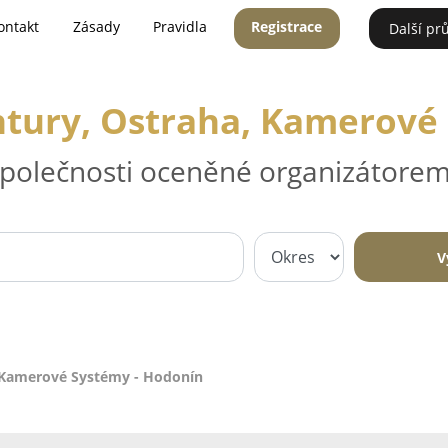
ontakt
Zásady
Pravidla
Registrace
Další pr
tury, Ostraha, Kamerové
 společnosti oceněné organizátorem
V
 Kamerové Systémy - Hodonín