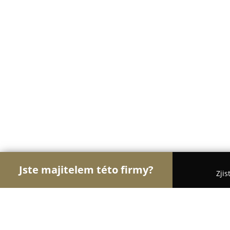
Jste majitelem této firmy?
Zjis
Orlové BOZP
Bezpečnostní Agentury, Ostraha, 