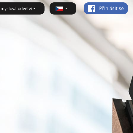
Přihlásit se
ůmyslová odvětví