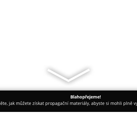
Blahopřejeme!
těte, jak můžete získat propagační materiály, abyste si mohli plně 
Kamerové Systémy - Praha
Security BSB Professional Service s.r.