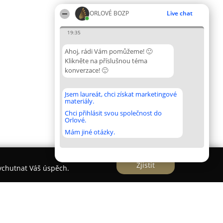
ORLOVÉ BOZP
Live chat
19:35
Ahoj, rádi Vám pomůžeme! 🙂
Klikněte na příslušnou téma
konverzace! 🙂
Jsem laureát, chci získat marketingové
materiály.
Chci přihlásit svou společnost do
Orlové.
Mám jiné otázky.
Zjistit
vychutnat Váš úspěch.
o.