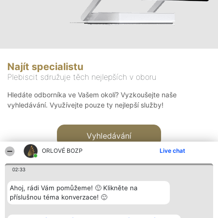
Najít specialistu
Plebiscit sdružuje těch nejlepších v oboru
Hledáte odborníka ve Vašem okolí? Vyzkoušejte naše
vyhledávání. Využívejte pouze ty nejlepší služby!
Vyhledávání
ORLOVÉ BOZP
Live chat
02:33
Ahoj, rádi Vám pomůžeme! 🙂 Klikněte na
příslušnou téma konverzace! 🙂
Organizátor hlasování
Plebiscyt
Kontakt
Bright Side Solutions sp. z o.
Vítězové
Kontakt