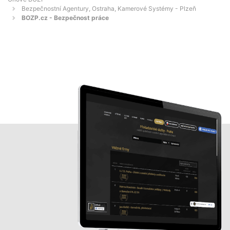
Bezpečnostní Agentury, Ostraha, Kamerové Systémy - Plzeň
BOZP.cz - Bezpečnost práce