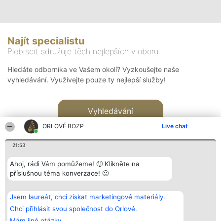
Najít specialistu
Plebiscit sdružuje těch nejlepších v oboru
Hledáte odborníka ve Vašem okolí? Vyzkoušejte naše
vyhledávání. Využívejte pouze ty nejlepší služby!
Vyhledávání
ORLOVÉ BOZP
Live chat
21:53
Ahoj, rádi Vám pomůžeme! 🙂 Klikněte na
příslušnou téma konverzace! 🙂
Organizátor hlasování
Plebiscyt
Kontakt
Bright Side Solutions sp. z o.
Vítězové
Kontakt
Jsem laureát, chci získat marketingové materiály.
o. sp. k.
Seznam všech
ul. Ruska 22
laureátů
Chci přihlásit svou společnost do Orlové.
Wrocław 50-079
Zásady
Mám jiné otázky.
KRS 0000749100 | Regon
Pravidla