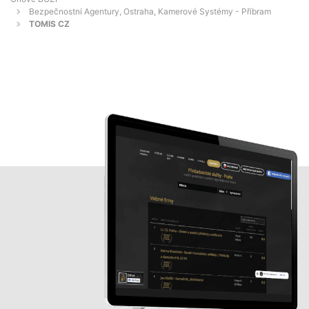
Bezpečnostní Agentury, Ostraha, Kamerové Systémy - Příbram
TOMIS CZ