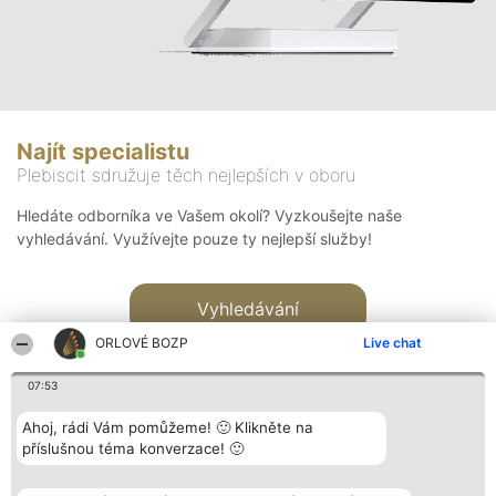
Najít specialistu
Plebiscit sdružuje těch nejlepších v oboru
Hledáte odborníka ve Vašem okolí? Vyzkoušejte naše
vyhledávání. Využívejte pouze ty nejlepší služby!
Vyhledávání
ORLOVÉ BOZP
Live chat
07:53
Ahoj, rádi Vám pomůžeme! 🙂 Klikněte na
příslušnou téma konverzace! 🙂
Organizátor hlasování
Plebiscyt
Kontakt
Bright Side Solutions sp. z o.
Vítězové
Kontakt