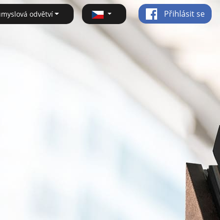
Přihlásit se
ůmyslová odvětví