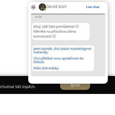
ORLOVÉ BOZP
Live chat
14:34
Ahoj, rádi Vám pomůžeme! 🙂
Klikněte na příslušnou téma
konverzace! 🙂
Jsem laureát, chci získat marketingové
materiály.
Chci přihlásit svou společnost do
Orlové.
Mám jiné otázky.
Zjistit
vychutnat Váš úspěch.