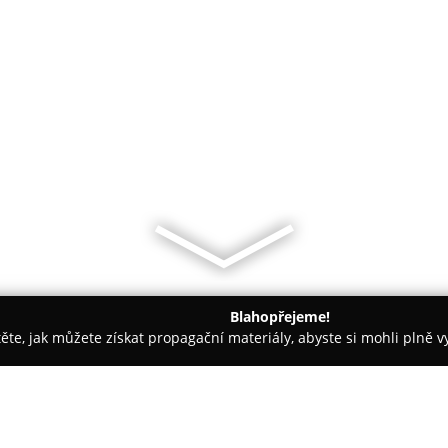
Blahopřejeme!
těte, jak můžete získat propagační materiály, abyste si mohli plně 
amerové Systémy - Prachatice
CERTAMET s.r.o.