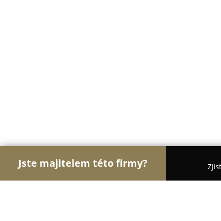
Jste majitelem této firmy?
Zjis
Orlové BOZP
Bezpečnostní Agentury, Ostraha, K