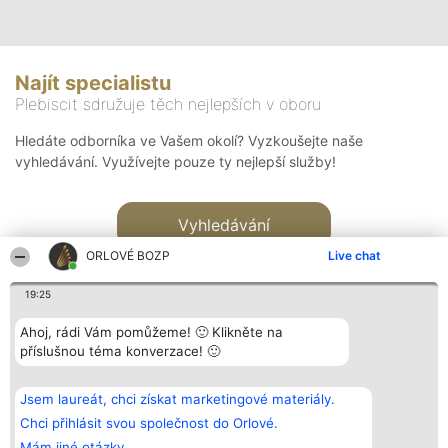
Najít specialistu
Plebiscit sdružuje těch nejlepších v oboru
Hledáte odborníka ve Vašem okolí? Vyzkoušejte naše
vyhledávání. Využívejte pouze ty nejlepší služby!
Vyhledávání
ORLOVÉ BOZP
Live chat
19:25
Ahoj, rádi Vám pomůžeme! 🙂 Klikněte na
příslušnou téma konverzace! 🙂
Organizátor hlasování
Plebiscyt
Kontakt
Bright Side Solutions sp. z o.
Vítězové
Kontakt
Jsem laureát, chci získat marketingové materiály.
o. sp. k.
Seznam všech
ul. Ruska 22
laureátů
Chci přihlásit svou společnost do Orlové.
Wrocław 50-079
Zásady
Mám jiné otázky.
KRS 0000749100 | Regon
Pravidla